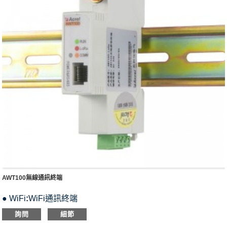
AWT100無線通訊終端
● WiFi
:
WiFi通訊終端
● 4G
:
4G通信終端
詢問
細節
● 注意
:
NB-IoT通訊終端