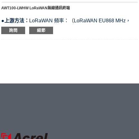
AWT100-LWHW LoRaWAN無線通訊終端
●
上游方法：
LoRaWAN 頻率：（LoRaWAN EU868 MHz，
LoRaWAN AS923 MHz）
詢問
細節
●
上游協定：
LoRaWAN協議
●
下游方法：
RS485介面
●
下游協定：
MODBUS-RTU
●
支持：
最多可容納 20~25 英畝的設備，配備 RS485
(MODBUS-RTU) 接口
●
電源供應：
24Vdc（預設）；85~265Vac/Vdc（透過
AWT100-POW 模組）
●
標準與證書：
CE-RED；IEC；LVD；EMC