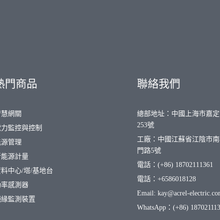
熱門商品
聯絡我們
智慧網關
總部地址：中國上海市嘉定
253號
電力監控與控制
工廠：中國江蘇省江陰市南
能源管理
門路5號
新能源計量
電話：(+86) 18702111361
資料中心/塔/基地台
電話：+6586018128
功率感測器
Email: kay@acrel-electric.c
絕緣監測裝置
WhatsApp：(+86) 18702111