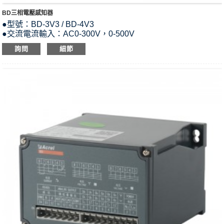
BD三相電壓感知器
●型號：BD-3V3 / BD-4V3
●交流電流輸入：AC0-300V，0-500V
● 過載：額定值的 1.2 倍
詢問
細節
●類比輸出：DC0-5V/0-10V/0-20mA/4-20mA
●電源：AC85-265V/DC24V/DC48V