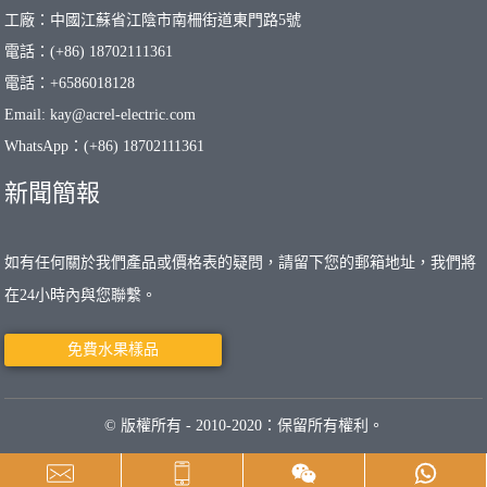
工廠：中國江蘇省江陰市南柵街道東門路5號
電話：(+86) 18702111361
電話：+6586018128
Email: kay@acrel-electric.com
WhatsApp：(+86) 18702111361
新聞簡報
如有任何關於我們產品或價格表的疑問，請留下您的郵箱地址，我們將
在24小時內與您聯繫。
免費水果樣品
© 版權所有 - 2010-2020：保留所有權利。