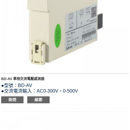
BD-AV 單相交流電壓感測器
●型號：BD-AV
●交流電流輸入：AC0-300V，0-500V
● 過載：額定值的 1.2 倍
詢問
細節
●類比輸出：DC0-5V/0-10V/0-20mA/4-20mA
●電源：AC85-265V/DC24V/DC48V