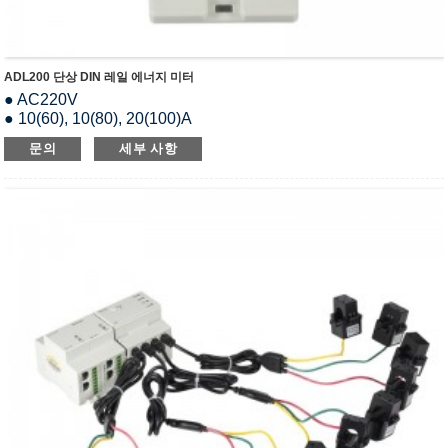
ADL200 단상 DIN 레일 에너지 미터
● AC220V
● 10(60), 10(80), 20(100)A
● RS485(모드버스-RTU)
문의
세부 사항
● 매개변수 설정
● LCD 디스플레이
● kWh 1등급
● DIN 35mm