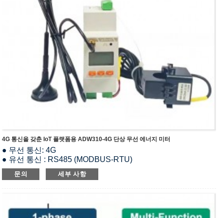
4G 통신을 갖춘 IoT 플랫폼용 ADW310-4G 단상 무선 에너지 미터
● 무선 통신: 4G
● 유선 통신 : RS485 (MODBUS-RTU)
● 정격전압 : 220~264Vac LN
문의
세부 사항
● 정격 전류 : 20(100)A AC (CT 페어 사용 시)
● 측정 : 1상 유효·무효 전력량, 유효·무효 전력, 전류, 전압, 주
파수, 역률, 피상 전력
● I/O 기능 : 1-way DI & 1-way DO
● 온도 : 2-way 케이블 온도 측정