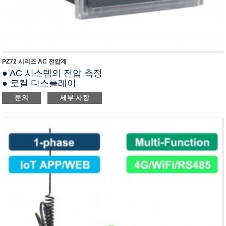
PZ72 시리즈 AC 전압계
● AC 시스템의 전압 측정
● 로컬 디스플레이
● RS485(모드버스-RTU)
문의
세부 사항
● DI/DO, 릴레이 알람 출력
● 정확도 등급 0.5