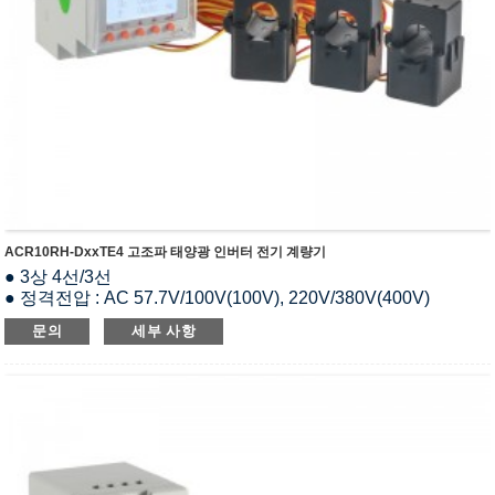
ACR10RH-DxxTE4 고조파 태양광 인버터 전기 계량기
● 3상 4선/3선
● 정격전압 : AC 57.7V/100V(100V), 220V/380V(400V)
● 전원 공급 : AC85~265V 또는 DC100~350V, DC24V, 48V
문의
세부 사항
● 정격 전류 : AC 80/120/200/300A
● 소비전력 : ≤10VA
● 통신：RS485(MODBUS-RTU)
● 디스플레이：LCD
● 인증 : CE
● 보관온도：-20~70℃