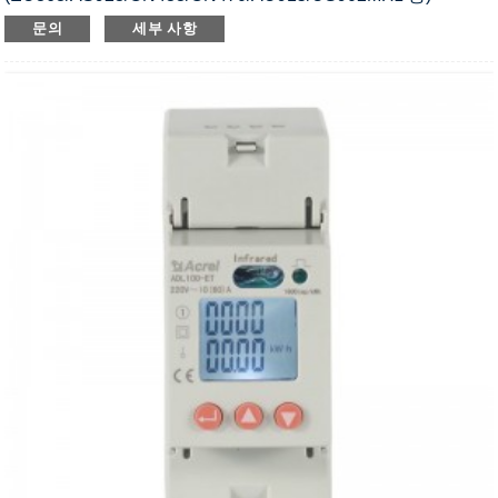
● 측정 : 3상 전압, 전류, 전력, 역률 등
문의
세부 사항
● 적용분야 : 빌딩, 공장, 스마트그리드, DB룸 등
● 정격 전압: AC 3*220/380V, 3*230/400V
● 정격전류(CT 3개 포함): AC 3×1(6)A / 3×20(100)A
● 표준 및 인증서: CE,IEC,LVD