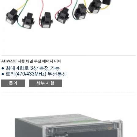
ADW220 다중 채널 무선 에너지 미터
● 최대 4회로 3상 측정 가능
● 로라(470/433MHz) 무선통신
● 모든 전기 매개변수를 측정합니다.
문의
세부 사항
● 분할 코어 개방 루프 CT
● MK(스위칭 입출력), MTL(온도 측정 및 누설 전류 측정),
AWT100(무선 통신) 등 외부 기능 모듈