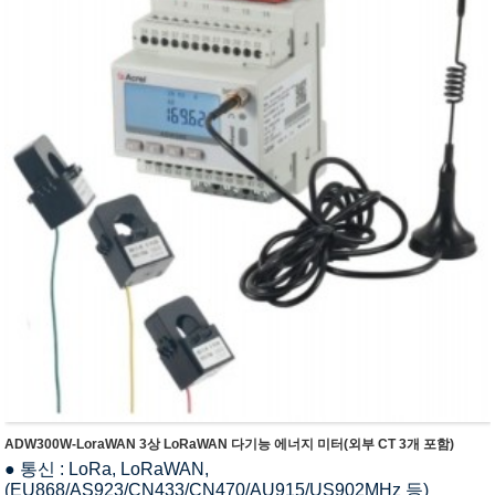
ADW300W-LoraWAN 3상 LoRaWAN 다기능 에너지 미터(외부 CT 3개 포함)
● 통신 : LoRa, LoRaWAN,
(EU868/AS923/CN433/CN470/AU915/US902MHz 등)