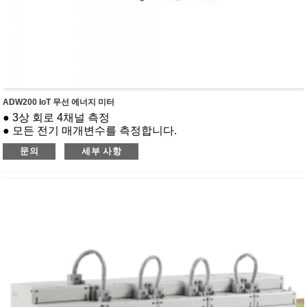
ADW200 IoT 무선 에너지 미터
● 3상 회로 4채널 측정
● 모든 전기 매개변수를 측정합니다.
● 통신 : RS485(Modbus-RTU)
문의
세부 사항
● 2일~31일 하모닉
● MK(스위칭 입출력), MTL(온도측정 및 누설전류 측정),
AWT100(무선통신) 등 외부 기능 모듈