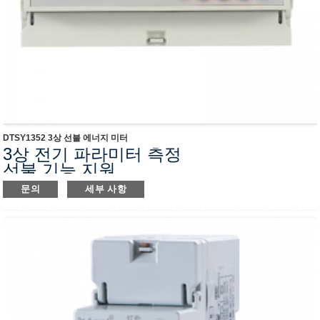
DTSY1352 3상 선불 에너지 미터
3상 전기 파라미터 측정
선불 기능 지원
RS485(MODBUS-RTU)
문의
세부 사항
유효 에너지 정확도: 0.5초
선택 가능한 무선 통신