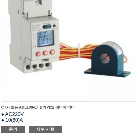
CT가 있는 ADL100-ET DIN 레일 에너지 미터
● AC220V
● 10(60)A
● RS485(모드버스-RTU)
문의
세부 사항
● 매개변수 설정