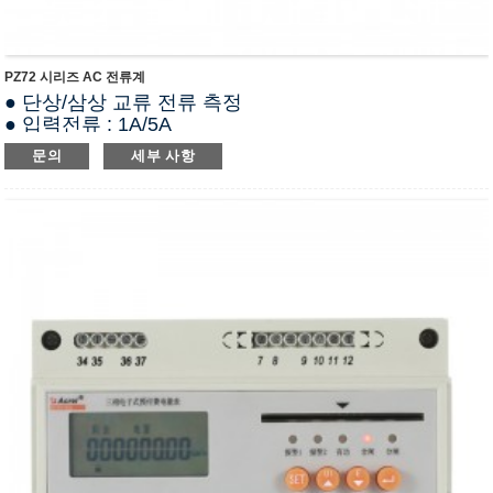
PZ72 시리즈 AC 전류계
● 단상/삼상 교류 전류 측정
● 입력전류 : 1A/5A
● RS485(모드버스-RTU)
문의
세부 사항
● 옵션 DI/DO
● 정확도 등급 0.5