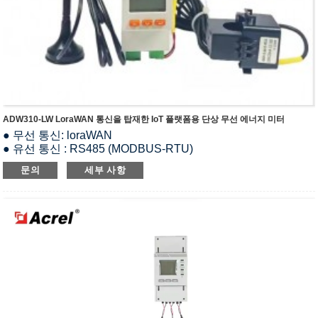
ADW310-LW LoraWAN 통신을 탑재한 IoT 플랫폼용 단상 무선 에너지 미터
● 무선 통신: loraWAN
● 유선 통신 : RS485 (MODBUS-RTU)
● 정격전압 : 220~264Vac LN
문의
세부 사항
● 정격 전류 : 20(100)A AC (CT 페어 사용 시)
● 측정 : 1상 유효·무효 전력량, 유효·무효 전력, 전류, 전압, 주
파수, 역률, 피상 전력
● I/O 기능(옵션): 1-way DI & 1-way DO
● 온도(옵션): 2-way 케이블 온도 측정
● 펄스 출력 : 액티브 펄스 출력