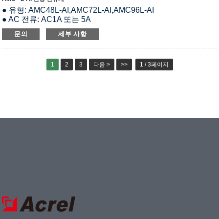
● 유형: AMC48L-AI,AMC72L-AI,AMC96L-AI
● AC 전류: AC1A 또는 5A
● 프로그래밍 가능한 Modbus RTU가 있는 1 x RS485
문의
세부 사항
● 옵션 기능: 알람, 아날로그 출력, DI/DO 및 통신;
● 경제적인 프로그래밍 가능 미터;
● 정확도 : 0.5등급
1
2
3
다음 >
>>
1 / 3페이지