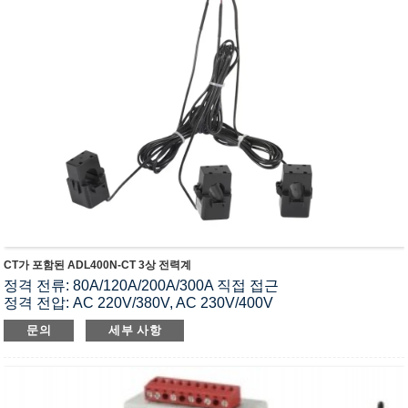
CT가 포함된 ADL400N-CT 3상 전력계
정격 전류: 80A/120A/200A/300A 직접 접근
정격 전압: AC 220V/380V, AC 230V/400V
통신 : RS485(Modbus-RTU) 통신
문의
세부 사항
12자리 LCD 디스플레이
35mm DIN 레일 설치
2~31차 고조파 측정
표준 및 인증서: MID; CE; IEC