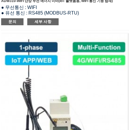
ADW310-WIFI 단상 무선 에너지 미터(IoT 플랫폼용, WIFI 통신 기능 탑재)
● 무선통신 : WIFI
● 유선 통신 : RS485 (MODBUS-RTU)
● 정격전압 : 220~264Vac LN
문의
세부 사항
● 정격 전류 : 20(100)A AC (CT 페어 사용 시)
● 측정 : 1상 유효·무효 전력량, 유효·무효 전력, 전류, 전압, 주
파수, 역률, 피상 전력
● I/O 기능 : 1-way DI & 1-way DO
● 온도 : 2-way 케이블 온도 측정
● 펄스 출력 : 액티브 펄스 출력