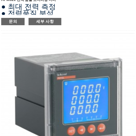
● 최대 전력 측정
● 전력품질 분석
● 누설전류 측정 (옵션)
문의
세부 사항
● Modbus-RTU/TCP 프로토콜 지원
●정확도: 0.5초