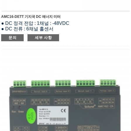
AMC16-DETT 기지국 DC 에너지 미터
● DC 정격 전압 : 1채널 : -48VDC
● DC 전류 : 6채널 홀센서
● 정확도: 1%In≤I≤10%In 오차±2.5%; I>10%In 오차±2%
문의
세부 사항
● RS485(모드버스-RTU)
● LED 디스플레이
● DIN 35mm