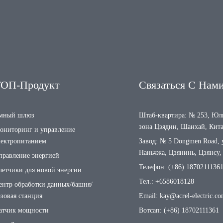
ТОП-Продукт
Связаться С Нам
мный шлюз
Штаб-квартира: № 253, Юль
зона Цзядин, Шанхай, Кит
ониторинг и управление
лектропитанием
Завод: № 5 Dongmen Road, 
Наньчжа, Цзянинь, Цзянсу,
правление энергией
Телефон: (+86) 1870211136
четчики для новой энергии
Тел.: +6586018128
ентр обработки данных/башня/
азовая станция
Email: kay@acrel-electric.c
атчик мощности
Вотсап: (+86) 18702111361