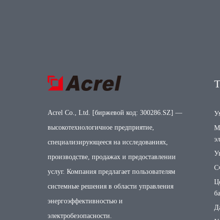
Acrel Co., Ltd. [биржевой код: 300286.SZ] —
У
высокотехнологичное предприятие,
М
э
специализирующееся на исследованиях,
У
производстве, продажах и предоставлении
С
услуг. Компания предлагает пользователям
Ц
системные решения в области управления
б
энергоэффективностью и
Д
электробезопасности.